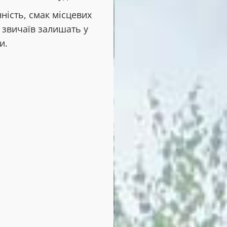
ність, смак місцевих
х звичаїв залишать у
и.