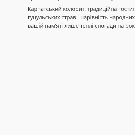
Карпатський колорит, традиційна гостин
гуцульських страв і чарівність народни
вашій пам’яті лише теплі спогади на рок