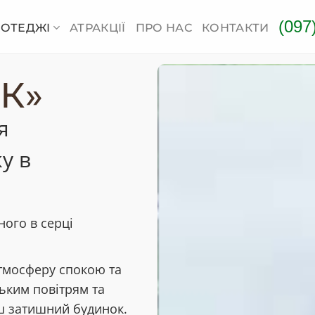
(097
КОТЕДЖІ
АТРАКЦІЇ
ПРО НАС
КОНТАКТИ
К»
я
у в
ого в серці
атмосферу спокою та
ьким повітрям та
ш затишний будинок.